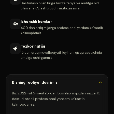
Dasturlash bilan birga buxgalteriya va auditga oid
bilimlarni o'zlashtiruvchi mutaxassislar
Ishonchli hamkor
400 dan ortiq mijozga professional yordam ko'rsatib
kelmoqdamiz
Tezkor natija
15 dan ortiq muvaffaqiyatli loyihani qisqa vaqt ichida
amalga oshirganmiz
Bizning faoliyat davrimiz
Biz 2022-yil 5-sentabrdan boshlab mijozlarimizga 1C
dasturi orqali professional yordam ko'rsatib
kelmoqdamiz.