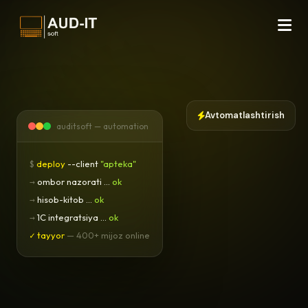
Avtomatlashtirish
auditsoft — automation
$
deploy
--client
"apteka"
→
ombor nazorati ...
ok
→
hisob-kitob ...
ok
→
1C integratsiya ...
ok
✓ tayyor
— 400+ mijoz online