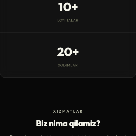
10+
LOYIHALAR
20+
XODIMLAR
XIZMATLAR
Biz nima qilamiz?