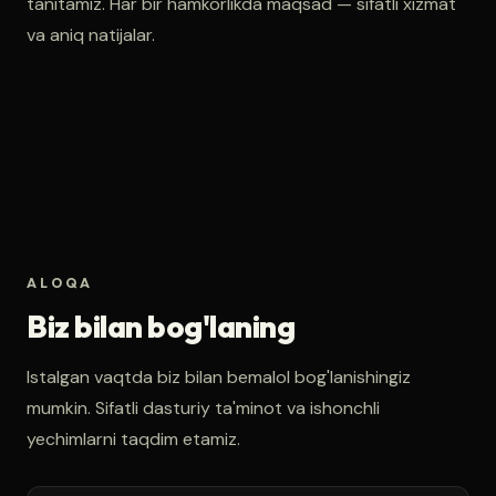
tanitamiz. Har bir hamkorlikda maqsad — sifatli xizmat
va aniq natijalar.
ALOQA
Biz bilan bog'laning
Istalgan vaqtda biz bilan bemalol bog'lanishingiz
mumkin. Sifatli dasturiy ta'minot va ishonchli
yechimlarni taqdim etamiz.