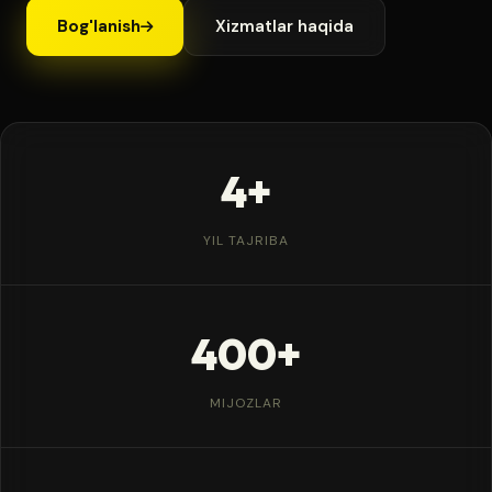
Bog'lanish
Xizmatlar haqida
4+
YIL TAJRIBA
400+
MIJOZLAR