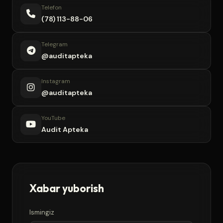
Telefon
(78) 113-88-06
Telegram
@auditapteka
Instagram
@auditapteka
YouTube
Audit Apteka
Xabar yuborish
Ismingiz